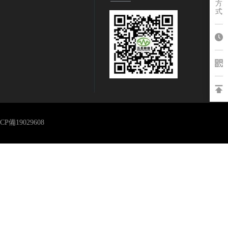
方
式
CP備19029608