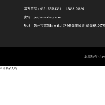
聯系電話：0371-55581331 15838179866
郵箱：jk@hnwusheng.com
地址：鄭州市惠濟區文化北路668號龍城廣場3號樓1207
版權所有 Copyri
亚洲精品无码