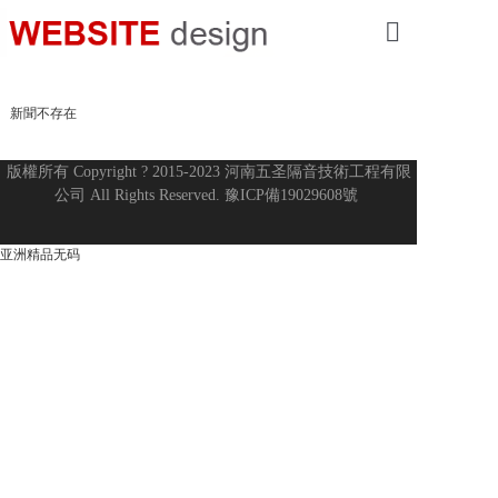
網站首頁
新聞不存在
隔音降噪工程
版權所有 Copyright ? 2015-2023
河南五圣隔音技術工程有限
振動控制工程
公司
All Rights Reserved.
豫ICP備19029608號
交通工程降噪
亚洲精品无码
環保聲學產品
工程案例
公司簡介
新聞資訊