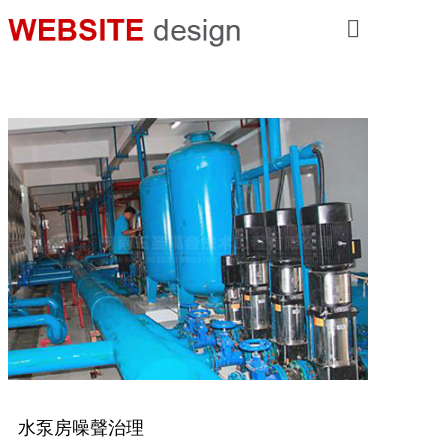
網站首頁
隔音降噪工程
振動控制工程
交通工程降噪
環保聲學產品
工程案例
公司簡介
新聞資訊
水泵房噪聲治理